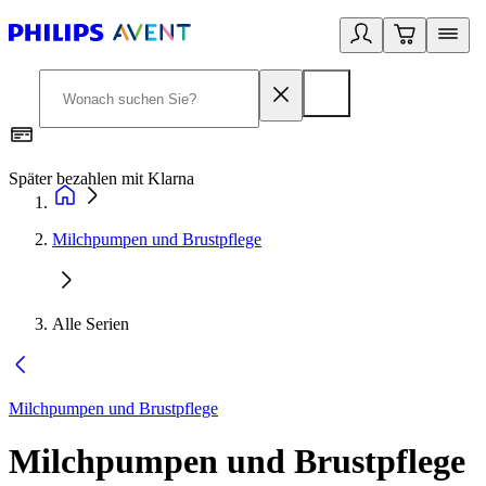
Später bezahlen mit Klarna
1
Milchpumpen und Brustpflege
Alle Serien
Milchpumpen und Brustpflege
Milchpumpen und Brustpflege