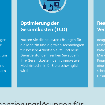
Optimierung der
Rea
Gesamtkosten (TCO)
Ve
ngen
Nutzen Sie die neuesten Lösungen für
Reagi
ür
die Medizin und digitalen Technologien
rasc
für bessere Arbeitsabläufe und neue
Pati
n, um
Dienstleistungen. Senken Sie zudem
Mark
Ihre Gesamtkosten, damit innovative
Fina
und
Medizintechnik für Sie erschwinglich
eine
sern.
wird.
schn
Gesu
Finanzierungslösungen für