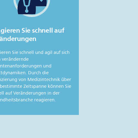
gieren Sie schnell auf
ränderungen
eren Sie schnell und agil auf sich
h verändernde
entenanforderungen und
tdynamiken. Durch die
nzierung von Medizintechnik über
 bestimmte Zeitspanne können Sie
ell auf Veränderungen in der
ndheitsbranche reagieren.