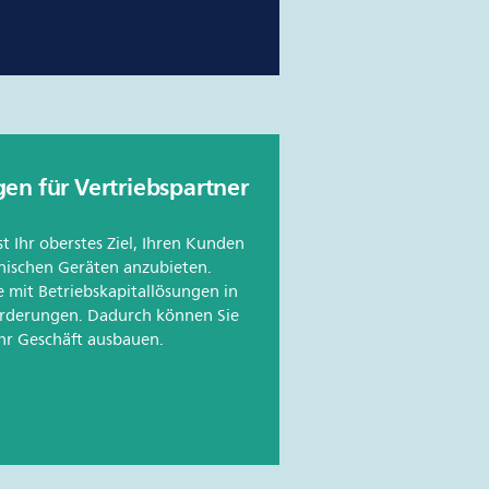
en für Vertriebspartner
ist Ihr oberstes Ziel, Ihren Kunden
nischen Geräten anzubieten.
ie mit Betriebskapitallösungen in
orderungen. Dadurch können Sie
Ihr Geschäft ausbauen.