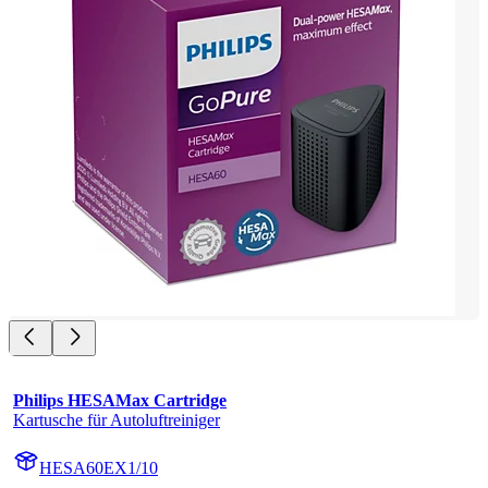
Philips HESAMax Cartridge
Kartusche für Autoluftreiniger
HESA60EX1/10