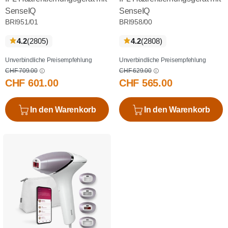
SenseIQ
SenseIQ
BRI951/01
BRI958/00
bewertungen
bewertungen
4.2
(2805
)
4.2
(2808
)
Unverbindliche Preisempfehlung
Unverbindliche Preisempfehlung
CHF 709.00
CHF 629.00
CHF 601.00
CHF 565.00
In den Warenkorb
In den Warenkorb