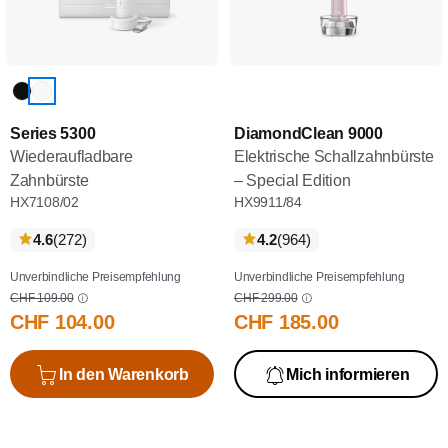
Series 5300
DiamondClean 9000
Wiederaufladbare
Elektrische Schallzahnbürste
Zahnbürste
– Special Edition
HX7108/02
HX9911/84
bewertungen
bewertungen
4.6
(272
)
4.2
(964
)
Unverbindliche Preisempfehlung
Unverbindliche Preisempfehlung
CHF 109.00
CHF 299.00
CHF 104.00
CHF 185.00
In den Warenkorb
Mich informieren