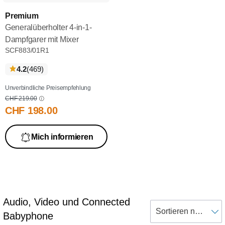
Premium
Generalüberholter 4-in-1-
Dampfgarer mit Mixer
SCF883/01R1
bewertungen
4.2
(469
)
Unverbindliche Preisempfehlung
CHF 219.00
CHF 198.00
Mich informieren
Audio, Video und Connected
Babyphone