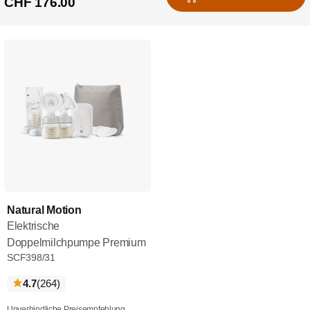
CHF 176.00
Natural Motion
Elektrische
Doppelmilchpumpe Premium
SCF398/31
bewertungen
4.7
(264
)
Unverbindliche Preisempfehlung