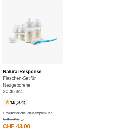
Natural Response
Flaschen-Set für
Neugeborene
SCD838/11
bewertungen
4.8
(204
)
Unverbindliche Preisempfehlung
CHF 59.90
CHF 43.00