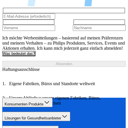
Ich möchte Werbemitteilungen – basierend auf meinen Präferenzen
und meinem Verhalten – zu Philips Produkten, Services, Events und
Aktionen erhalten. Ich kann mich jederzeit ganz einfach abmelden!
Was bedeutet das?
Absenden
Haftungsausschlüsse
Eigene Fabriken, Büros und Standorte weltweit
Unsere Abläufe = unsere eigenen Fabriken, Büros,
Logistikprozesse und Reisen
Konsumenten Produkte
Lösungen für Gesundheitsanbieter