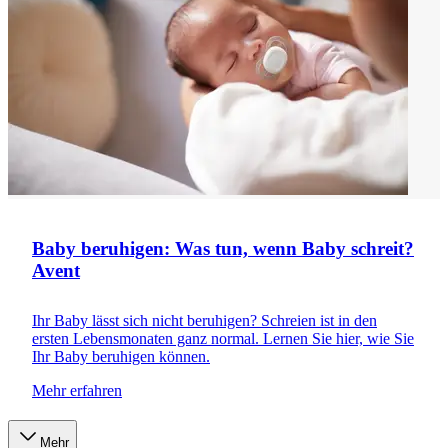
Baby beruhigen: Was tun, wenn Baby schreit?
Avent
Ihr Baby lässt sich nicht beruhigen? Schreien ist in den
ersten Lebensmonaten ganz normal. Lernen Sie hier, wie Sie
Ihr Baby beruhigen können.
Mehr erfahren
Mehr