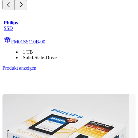
Philips
SSD
FM01SS110B/00
1 TB
Solid-State-Drive
Produkt anzeigen