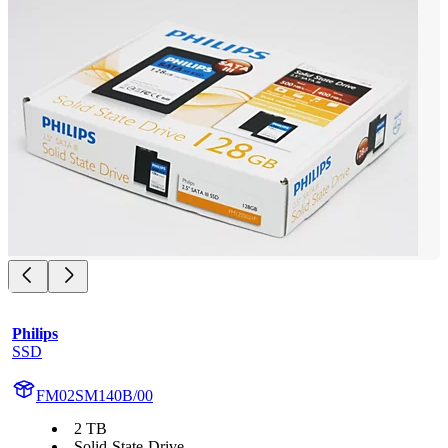
Philips
SSD
FM02SM140B/00
2 TB
Solid-State-Drive