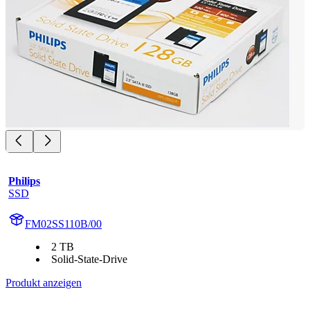
Philips
SSD
FM02SS110B/00
2 TB
Solid-State-Drive
Produkt anzeigen