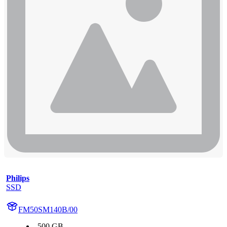
Philips
SSD
FM50SM140B/00
500 GB