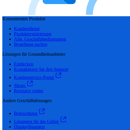
Konsumenten Produkte
Kundendienst
Produktregistrierung
Allg. Geschäftsbedingungen
Bestellung suchen
Lösungen für Gesundheitsanbieter
Entdecken
Kontaktieren Sie den Support
Kundenservice-Portal
Shops
Resource center
Andere Geschäftslösungen
Beleuchtung
Lösungen für das Gehör
Displaylösungen