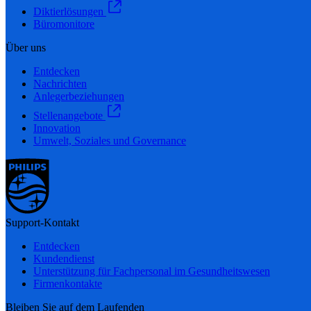
Diktierlösungen
Büromonitore
Über uns
Entdecken
Nachrichten
Anlegerbeziehungen
Stellenangebote
Innovation
Umwelt, Soziales und Governance
Support-Kontakt
Entdecken
Kundendienst
Unterstützung für Fachpersonal im Gesundheitswesen
Firmenkontakte
Bleiben Sie auf dem Laufenden