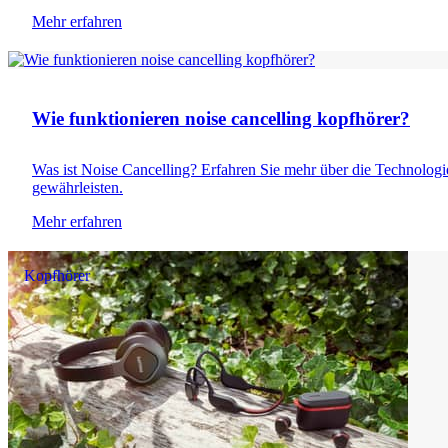
Mehr erfahren
Kopfhörer
Wie funktionieren noise cancelling kopfhörer?
Was ist Noise Cancelling? Erfahren Sie mehr über die Technolog
gewährleisten.
Mehr erfahren
Kopfhörer