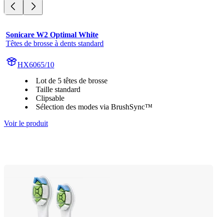
Sonicare W2 Optimal White
Têtes de brosse à dents standard
HX6065/10
Lot de 5 têtes de brosse
Taille standard
Clipsable
Sélection des modes via BrushSync™
Voir le produit