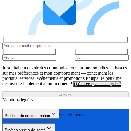
Je souhaite recevoir des communications promotionnelles — basées
sur mes préférences et mon comportement — concernant les
produits, services, événements et promotions Philips. Je peux me
désinscrire facilement à tout moment !
Qu'est-ce que cela signifie?
Envoyer
Mentions légales
avec des retouches mensuelles régulières.
Produits de consommation
Professionnels de santé