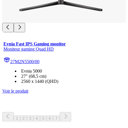
Evnia Fast IPS Gaming monitor
Moniteur gaming Quad HD
27M2N5500/00
Evnia 5000
27" (68,5 cm)
2560 x 1440 (QHD)
Voir le produit
1
2
3
4
5
6
7