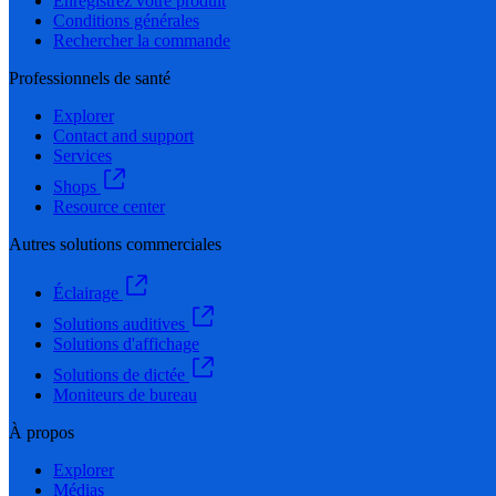
Enregistrez votre produit
Conditions générales
Rechercher la commande
Professionnels de santé
Explorer
Contact and support
Services
Shops
Resource center
Autres solutions commerciales
Éclairage
Solutions auditives
Solutions d'affichage
Solutions de dictée
Moniteurs de bureau
À propos
Explorer
Médias