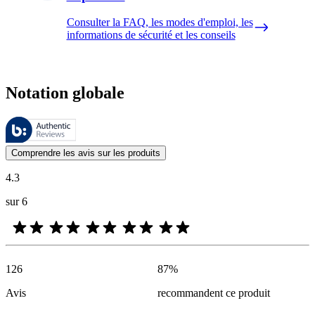
Consulter la FAQ, les modes d'emploi, les
informations de sécurité et les conseils
Notation globale
Ces évaluations sont gérées par Bazaarvoice et sont conformes à la pol
Les avis des clients exprimés sous forme d'évaluations de produits et d'
Comprendre les avis sur les produits
4.3
sur 6
126
87
%
Avis
recommandent ce produit