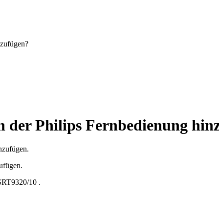
nzufügen?
n der Philips Fernbedienung hin
nzufügen.
zufügen.
SRT9320/10
.