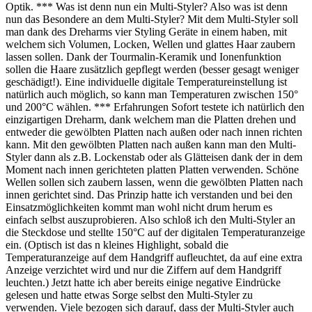
Optik. *** Was ist denn nun ein Multi-Styler? Also was ist denn
nun das Besondere an dem Multi-Styler? Mit dem Multi-Styler soll
man dank des Dreharms vier Styling Geräte in einem haben, mit
welchem sich Volumen, Locken, Wellen und glattes Haar zaubern
lassen sollen. Dank der Tourmalin-Keramik und Ionenfunktion
sollen die Haare zusätzlich gepflegt werden (besser gesagt weniger
geschädigt!). Eine individuelle digitale Temperatureinstellung ist
natürlich auch möglich, so kann man Temperaturen zwischen 150°
und 200°C wählen. *** Erfahrungen Sofort testete ich natürlich den
einzigartigen Dreharm, dank welchem man die Platten drehen und
entweder die gewölbten Platten nach außen oder nach innen richten
kann. Mit den gewölbten Platten nach außen kann man den Multi-
Styler dann als z.B. Lockenstab oder als Glätteisen dank der in dem
Moment nach innen gerichteten platten Platten verwenden. Schöne
Wellen sollen sich zaubern lassen, wenn die gewölbten Platten nach
innen gerichtet sind. Das Prinzip hatte ich verstanden und bei den
Einsatzmöglichkeiten kommt man wohl nicht drum herum es
einfach selbst auszuprobieren. Also schloß ich den Multi-Styler an
die Steckdose und stellte 150°C auf der digitalen Temperaturanzeige
ein. (Optisch ist das n kleines Highlight, sobald die
Temperaturanzeige auf dem Handgriff aufleuchtet, da auf eine extra
Anzeige verzichtet wird und nur die Ziffern auf dem Handgriff
leuchten.) Jetzt hatte ich aber bereits einige negative Eindrücke
gelesen und hatte etwas Sorge selbst den Multi-Styler zu
verwenden. Viele bezogen sich darauf, dass der Multi-Styler auch