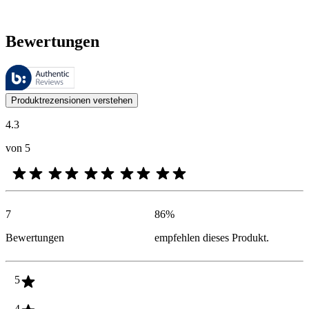
Bewertungen
Diese Bewertungen werden von Bazaarvoice verwaltet und entsprechen
Kundenmeinungen in Form von Produkt- und Sternebewertungen sind fü
Produktrezensionen verstehen
4.3
von 5
7
86
%
Bewertungen
empfehlen dieses Produkt.
5
4