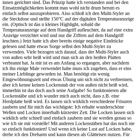
innen gerichtet sind. Das Prinzip hatte ich verstanden und bei den
Einsatzmöglichkeiten kommt man wohl nicht drum herum es
einfach selbst auszuprobieren. Also schloß ich den Multi-Styler an
die Steckdose und stellte 150°C auf der digitalen Temperaturanzeige
ein. (Optisch ist das n kleines Highlight, sobald die
Temperaturanzeige auf dem Handgriff aufleuchtet, da auf eine extra
Anzeige verzichtet wird und nur die Ziffern auf dem Handgriff
leuchten.) Jetzt hatte ich aber bereits einige negative Eindrücke
gelesen und hatte etwas Sorge selbst den Multi-Styler zu
verwenden. Viele bezogen sich darauf, dass der Multi-Styler auch
von außen sehr heiß wird und man sich an den heißen Platten
verbrannt hat. Ja mir ist es am Anfang so ergangen, aber nachdem
ich ihn einige Male verwendet habe muss ich zugeben, dass er eins
meiner Lieblinge geworden ist. Man benötigt ein wenig
Eingewöhnungszeit und etwas Übung um sich nicht zu verbrennen,
aber ich kenne keinen Lockenstab der von außen nicht heiß wird,
immerhin ist das doch auch seine Aufgabe! So funktionieren alle
Lockenstäbe und ich wunder mich auch nicht, dass z.B. eine
Herdplatte heiß wird. Es lassen sich wirklich verschiedene Frisuren
zaubern und für mich das wichtigste: Ich erhalte wunderschöne
Wellen und Locken innerhalb kürzester Zeit. Die Locken lassen sich
wirklich sehr schnell und einfach zaubern und sie werden genau so
wie ich sie mir vorstelle! Mit anderen Lockenstäben hat das noch nie
so einfach funktioniert! Und wenn ich keine Lust auf Locken habe,
drehe ich den Dreharm und kann diesen als Glätteisen nutzen. Für