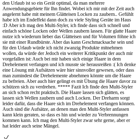
den Urlaub ist so ein Gerät optimal, da man mehrere
Anwendungsgebiete für Ihn findet. Wobei ich mir mit der Zeit auch
angelernt habe mit meinem Glätteisen Locken zu zaubern.. Gefühlt
habe ich im Endeffekt dann doch zu viele Styling Geräte im Haus
:D Aber ich mag den Multi-Styler, ich finde dass sich schnell und
einfach schöne Locken oder Wellen zaubern lassen. Für glatte Haare
nutze ich wiederum lieber das Glätteisen und für Volumen föhne ich
sie mit einer Rundbürste. Aber das kann Geschmacksache sein und
für den Urlaub würde ich nicht zwanzig Produkte mitnehmen
wollen, da würde der Jedoch ein weiterer Kritikpunkt der auch mir
vorgefallen ist: Auch bei mir haben sich einige Haare in dem
Drehelement verfangen und ich musste sie herausreißen :( Ich denke
eine Lösung mit Aufsätzen wäre hier sinnvoller gewesen, oder dass
man zumindest die Drehelemente abnehmen könnte um die Haare
zu befreien. Aber auch hier gelingt es mit Übung die Haare davor zu
schützen sich zu verdrehen. ***** Fazit Ich finde den Multi-Styler
an sich schon recht praktisch. Die Haare lassen sich glätten, es
lassen sich Wellen zaubern und auch Locken. Der Dreharm sorgt
leider dafür, dass die Haare sich im Drehelement verfangen können.
Auch sind die Aufsätze, an denen man den Multi-Styler anfassen
kann klein geraten, so dass es hin und wieder zu Verbrennungen
kommen kann. Ich mag den Multi-Styler zwar sehr gerne, aber er
hat leider auch seine Mängel.