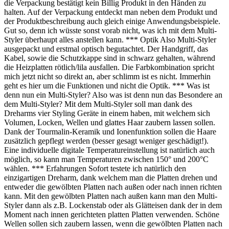
die Verpackung bestätigt kein Billig Produkt in den Händen zu
halten. Auf der Verpackung entdeckt man neben dem Produkt und
der Produktbeschreibung auch gleich einige Anwendungsbeispiele.
Gut so, denn ich wüsste sonst vorab nicht, was ich mit dem Multi-
Styler überhaupt alles anstellen kann. *** Optik Also Multi-Styler
ausgepackt und erstmal optisch begutachtet. Der Handgriff, das
Kabel, sowie die Schutzkappe sind in schwarz gehalten, während
die Heizplatten rötlich/lila ausfallen. Die Farbkombination spricht
mich jetzt nicht so direkt an, aber schlimm ist es nicht. Immerhin
geht es hier um die Funktionen und nicht die Optik. *** Was ist
denn nun ein Multi-Styler? Also was ist denn nun das Besondere an
dem Multi-Styler? Mit dem Multi-Styler soll man dank des
Dreharms vier Styling Geräte in einem haben, mit welchem sich
Volumen, Locken, Wellen und glattes Haar zaubern lassen sollen.
Dank der Tourmalin-Keramik und Ionenfunktion sollen die Haare
zusätzlich gepflegt werden (besser gesagt weniger geschädigt!).
Eine individuelle digitale Temperatureinstellung ist natürlich auch
möglich, so kann man Temperaturen zwischen 150° und 200°C
wählen. *** Erfahrungen Sofort testete ich natürlich den
einzigartigen Dreharm, dank welchem man die Platten drehen und
entweder die gewölbten Platten nach außen oder nach innen richten
kann. Mit den gewölbten Platten nach außen kann man den Multi-
Styler dann als z.B. Lockenstab oder als Glätteisen dank der in dem
Moment nach innen gerichteten platten Platten verwenden. Schöne
Wellen sollen sich zaubern lassen, wenn die gewölbten Platten nach