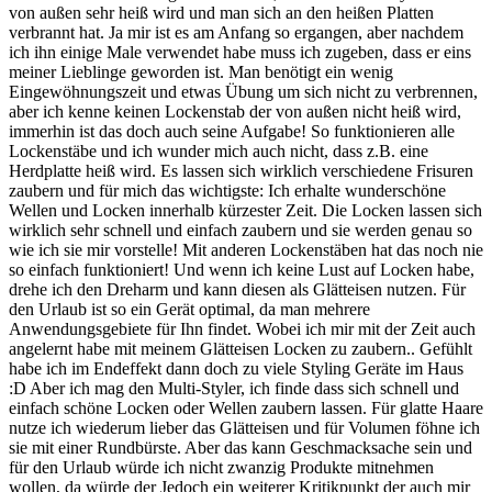
von außen sehr heiß wird und man sich an den heißen Platten
verbrannt hat. Ja mir ist es am Anfang so ergangen, aber nachdem
ich ihn einige Male verwendet habe muss ich zugeben, dass er eins
meiner Lieblinge geworden ist. Man benötigt ein wenig
Eingewöhnungszeit und etwas Übung um sich nicht zu verbrennen,
aber ich kenne keinen Lockenstab der von außen nicht heiß wird,
immerhin ist das doch auch seine Aufgabe! So funktionieren alle
Lockenstäbe und ich wunder mich auch nicht, dass z.B. eine
Herdplatte heiß wird. Es lassen sich wirklich verschiedene Frisuren
zaubern und für mich das wichtigste: Ich erhalte wunderschöne
Wellen und Locken innerhalb kürzester Zeit. Die Locken lassen sich
wirklich sehr schnell und einfach zaubern und sie werden genau so
wie ich sie mir vorstelle! Mit anderen Lockenstäben hat das noch nie
so einfach funktioniert! Und wenn ich keine Lust auf Locken habe,
drehe ich den Dreharm und kann diesen als Glätteisen nutzen. Für
den Urlaub ist so ein Gerät optimal, da man mehrere
Anwendungsgebiete für Ihn findet. Wobei ich mir mit der Zeit auch
angelernt habe mit meinem Glätteisen Locken zu zaubern.. Gefühlt
habe ich im Endeffekt dann doch zu viele Styling Geräte im Haus
:D Aber ich mag den Multi-Styler, ich finde dass sich schnell und
einfach schöne Locken oder Wellen zaubern lassen. Für glatte Haare
nutze ich wiederum lieber das Glätteisen und für Volumen föhne ich
sie mit einer Rundbürste. Aber das kann Geschmacksache sein und
für den Urlaub würde ich nicht zwanzig Produkte mitnehmen
wollen, da würde der Jedoch ein weiterer Kritikpunkt der auch mir