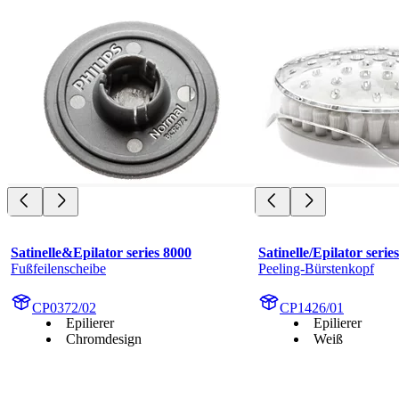
Satinelle&Epilator series 8000
Satinelle/Epilator serie
Fußfeilenscheibe
Peeling-Bürstenkopf
CP0372/02
CP1426/01
Epilierer
Epilierer
Chromdesign
Weiß