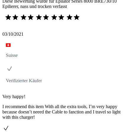
Diese Bewertung wurde für Epilator Series 8000 BRE730/10
Epilierer, nass und trocken verfasst
03/10/2021
Suisse
Verifizierter Käufer
Very happy!
I recommend this item With all the extra tools, I’m very happy
because doesn’t neeed the Cable to fanction and I travel so light
with this charger!