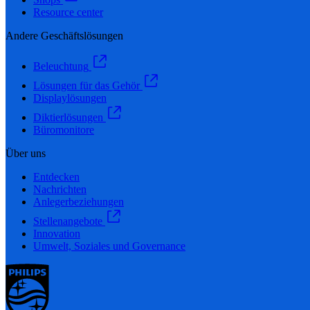
Resource center
Andere Geschäftslösungen
Beleuchtung
Lösungen für das Gehör
Displaylösungen
Diktierlösungen
Büromonitore
Über uns
Entdecken
Nachrichten
Anlegerbeziehungen
Stellenangebote
Innovation
Umwelt, Soziales und Governance