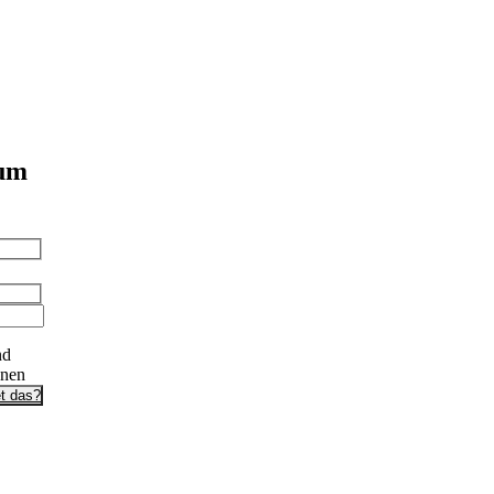
 um
nd
onen
t das?