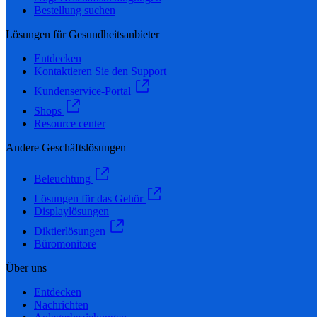
Bestellung suchen
Lösungen für Gesundheitsanbieter
Entdecken
Kontaktieren Sie den Support
Kundenservice-Portal
Shops
Resource center
Andere Geschäftslösungen
Beleuchtung
Lösungen für das Gehör
Displaylösungen
Diktierlösungen
Büromonitore
Über uns
Entdecken
Nachrichten