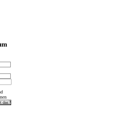
 um
nd
onen
t das?