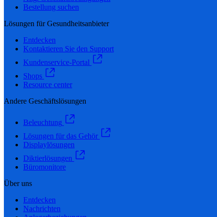
Bestellung suchen
Lösungen für Gesundheitsanbieter
Entdecken
Kontaktieren Sie den Support
Kundenservice-Portal
Shops
Resource center
Andere Geschäftslösungen
Beleuchtung
Lösungen für das Gehör
Displaylösungen
Diktierlösungen
Büromonitore
Über uns
Entdecken
Nachrichten