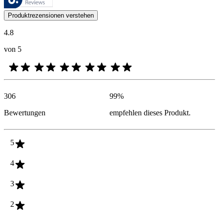
Kundenmeinungen in Form von Produkt- und Sternebewertungen sind fü
Produktrezensionen verstehen
4.8
von 5
306
99
%
Bewertungen
empfehlen dieses Produkt.
5
4
3
2