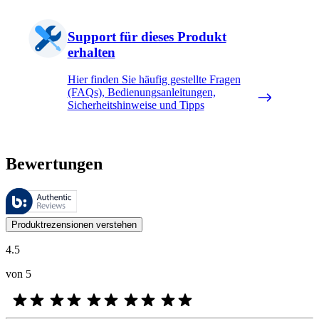
Support für dieses Produkt
erhalten
Hier finden Sie häufig gestellte Fragen
(FAQs), Bedienungsanleitungen,
Sicherheitshinweise und Tipps
Bewertungen
Diese Bewertungen werden von Bazaarvoice verwaltet und entsprechen
Kundenmeinungen in Form von Produkt- und Sternebewertungen sind fü
Produktrezensionen verstehen
4.5
von 5