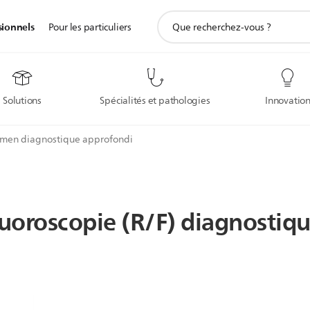
icône
sionnels
Pour les particuliers
de
support
de
recherche
Solutions
Spécialités et pathologies
Innovatio
men diagnostique approfondi
uoroscopie (R/F) diagnostiq