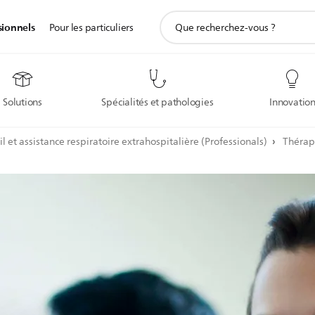
icône
sionnels
Pour les particuliers
de
support
de
recherche
Solutions
Spécialités et pathologies
Innovatio
 et assistance respiratoire extrahospitalière (Professionals)
Thérap