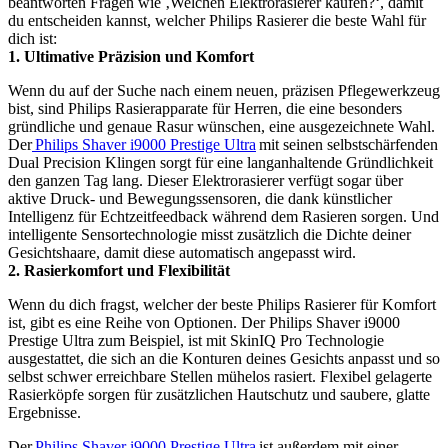
beantworten Fragen wie ‚Welchen Elektrorasierer kaufen?‘, damit 
du entscheiden kannst, welcher Philips Rasierer die beste Wahl für 
dich ist:
1. Ultimative Präzision und Komfort
Wenn du auf der Suche nach einem neuen, präzisen Pflegewerkzeug 
bist, sind Philips Rasierapparate für Herren, die eine besonders 
gründliche und genaue Rasur wünschen, eine ausgezeichnete Wahl. 
Der
 Philips Shaver i9000 Prestige Ultra
 mit seinen selbstschärfenden 
Dual Precision Klingen sorgt für eine langanhaltende Gründlichkeit 
den ganzen Tag lang. Dieser Elektrorasierer verfügt sogar über 
aktive Druck- und Bewegungssensoren, die dank künstlicher 
Intelligenz für Echtzeitfeedback während dem Rasieren sorgen. Und 
intelligente Sensortechnologie misst zusätzlich die Dichte deiner 
Gesichtshaare, damit diese automatisch angepasst wird.
2. Rasierkomfort und Flexibilität
Wenn du dich fragst, welcher der beste Philips Rasierer für Komfort 
ist, gibt es eine Reihe von Optionen. Der Philips Shaver i9000 
Prestige Ultra zum Beispiel, ist mit SkinIQ Pro Technologie 
ausgestattet, die sich an die Konturen deines Gesichts anpasst und so 
selbst schwer erreichbare Stellen mühelos rasiert. Flexibel gelagerte 
Rasierköpfe sorgen für zusätzlichen Hautschutz und saubere, glatte 
Ergebnisse. 
Der 
Philips Shaver i9000 Prestige Ultra
 ist außerdem mit einer 