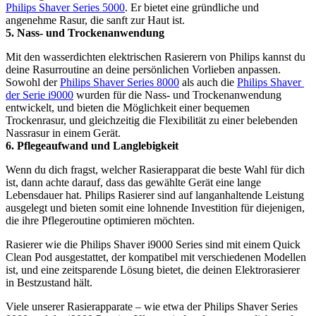
Philips Shaver Series 5000
. Er bietet eine gründliche und 
angenehme Rasur, die sanft zur Haut ist.
5. Nass- und Trockenanwendung
Mit den wasserdichten elektrischen Rasierern von Philips kannst du 
deine Rasurroutine an deine persönlichen Vorlieben anpassen. 
Sowohl der 
Philips Shaver Series 8000
 als auch die 
Philips Shaver 
der Serie i9000
 wurden für die Nass- und Trockenanwendung 
entwickelt, und bieten die Möglichkeit einer bequemen 
Trockenrasur, und gleichzeitig die Flexibilität zu einer belebenden 
Nassrasur in einem Gerät.
6. Pflegeaufwand und Langlebigkeit
Wenn du dich fragst, welcher Rasierapparat die beste Wahl für dich 
ist, dann achte darauf, dass das gewählte Gerät eine lange 
Lebensdauer hat. Philips Rasierer sind auf langanhaltende Leistung 
ausgelegt und bieten somit eine lohnende Investition für diejenigen, 
die ihre Pflegeroutine optimieren möchten.  
Rasierer wie die Philips Shaver i9000 Series sind mit einem Quick 
Clean Pod ausgestattet, der kompatibel mit verschiedenen Modellen 
ist, und eine zeitsparende Lösung bietet, die deinen Elektrorasierer 
in Bestzustand hält.  
Viele unserer Rasierapparate – wie etwa der Philips Shaver Series 