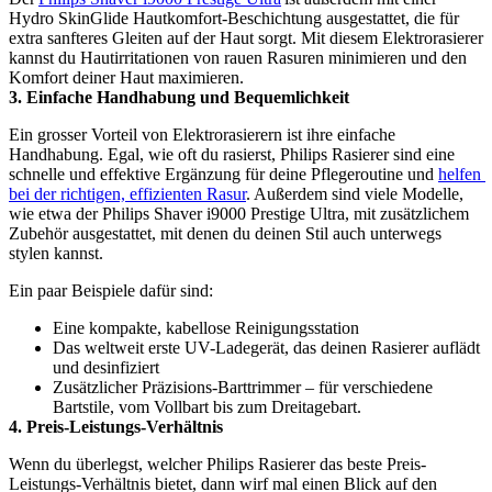
Hydro SkinGlide Hautkomfort-Beschichtung ausgestattet, die für 
extra sanfteres Gleiten auf der Haut sorgt. Mit diesem Elektrorasierer 
kannst du Hautirritationen von rauen Rasuren minimieren und den 
Komfort deiner Haut maximieren. 
3. Einfache Handhabung und Bequemlichkeit
Ein grosser Vorteil von Elektrorasierern ist ihre einfache 
Handhabung. Egal, wie oft du rasierst, Philips Rasierer sind eine 
schnelle und effektive Ergänzung für deine Pflegeroutine und 
helfen 
bei der richtigen, effizienten Rasur
. Außerdem sind viele Modelle, 
wie etwa der Philips Shaver i9000 Prestige Ultra, mit zusätzlichem 
Zubehör ausgestattet, mit denen du deinen Stil auch unterwegs 
stylen kannst.
Ein paar Beispiele dafür sind:
Eine kompakte, kabellose Reinigungsstation 
Das weltweit erste UV-Ladegerät, das deinen Rasierer auflädt 
und desinfiziert 
Zusätzlicher Präzisions-Barttrimmer – für verschiedene 
Bartstile, vom Vollbart bis zum Dreitagebart.
4. Preis-Leistungs-Verhältnis
Wenn du überlegst, welcher Philips Rasierer das beste Preis-
Leistungs-Verhältnis bietet, dann wirf mal einen Blick auf den 