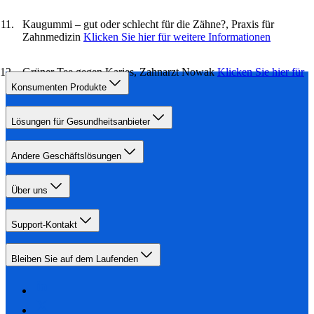
Kaugummi – gut oder schlecht für die Zähne?, Praxis für
Zahnmedizin
Klicken Sie hier für weitere Informationen
Grüner Tee gegen Karies, Zahnarzt Nowak
Klicken Sie hier für
weitere Informationen
Konsumenten Produkte
Lösungen für Gesundheitsanbieter
Andere Geschäftslösungen
Über uns
Support-Kontakt
Bleiben Sie auf dem Laufenden