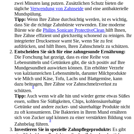
zwei Minuten lang putzen. Zusätzlichen Schutz bieten die 
tägliche 
Verwendung von Zahnseide
 und eine antibakterielle 
Mundspülung.
Tipp: 
Wenn Ihre Zähne durchsichtig werden, ist es wichtig, 
dass Sie die richtige Zahnbürste verwenden. Eine moderne 
Bürste wie die 
Philips Sonicare ProtectiveClean 
hilft Ihnen, 
Ihre Zähne effizient und gleichzeitig schonend zu reinigen. Ihr 
integrierter Drucksensor warnt Sie, wenn Sie zu fest 
aufdrücken, und hilft Ihnen, Ihren Zahnschmelz zu schützen. 
Entscheiden Sie sich für eine zahngesunde Ernährung:
Die Forschung hat gezeigt, dass es eine Reihe von 
Lebensmitteln und Getränken gibt, die sich positiv auf Ihre 
Mundgesundheit auswirken können. Ein erhöhter Verzehr 
von kalziumreichen Lebensmitteln, darunter Milchprodukte 
wie Milch und Käse, Tofu, Lachs und Blattgemüse, kann 
dazu beitragen, Ihre Zähne vor Zahnschmelzverlust zu 
8
schützen.
Tipp:
 Auch wenn wir alle hin und wieder gerne etwas Süßes 
essen, sollten Sie Süßigkeiten, Chips, kohlensäurehaltige 
Getränke und andere zucker- und säurehaltige Produkte nicht 
zu oft konsumieren. Die Bakterien in Ihrem Mund ernähren 
sich von Zucker und können zu einer verstärkten Bildung von 
9
Zahnbelag führen.
Investieren Sie in spezielle Zahnpflegeprodukte:
 Es gibt 