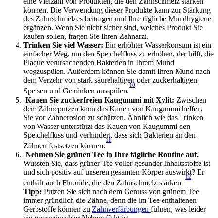
eine Vielzahl von Produkten, die den Zahnschmelz stärken 
können. Die Verwendung dieser Produkte kann zur Stärkung 
des Zahnschmelzes beitragen und Ihre tägliche Mundhygiene 
ergänzen. Wenn Sie nicht sicher sind, welches Produkt Sie 
kaufen sollen, fragen Sie Ihren Zahnarzt.
Trinken Sie viel Wasser: 
Ein erhöhter Wasserkonsum ist ein 
einfacher Weg, um den Speichelfluss zu erhöhen, der hilft, die 
Plaque verursachenden Bakterien in Ihrem Mund 
wegzuspülen. Außerdem können Sie damit Ihren Mund nach 
dem Verzehr von stark säurehaltigen oder zuckerhaltigen 
10
Speisen und Getränken ausspülen.
 Kauen Sie zuckerfreien Kaugummi mit Xylit:
 Zwischen 
dem Zähneputzen kann das Kauen von Kaugummi helfen, 
Sie vor Zahnerosion zu schützen. Ähnlich wie das Trinken 
von Wasser unterstützt das Kauen von Kaugummi den 
Speichelfluss und verhindert, dass sich Bakterien an den 
11
Zähnen festsetzen können.
Nehmen Sie grünen Tee in Ihre tägliche Routine auf. 
Wussten Sie, dass grüner Tee voller gesunder Inhaltsstoffe ist 
und sich positiv auf unseren gesamten Körper auswirkt? Er 
12
enthält auch Fluoride, die den Zahnschmelz stärken. 
Tipp:
 Putzen Sie sich nach dem Genuss von grünem Tee 
immer gründlich die Zähne, denn die im Tee enthaltenen 
Gerbstoffe können zu 
Zahnverfärbungen 
führen, was leider 
ein unerwünschter Nebeneffekt ist. 