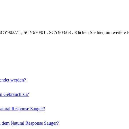
SCY903/71
,
SCY670/01
,
SCY903/63
.
Klicken Sie hier, um weiter
wendet werden?
ten Gebrauch zu?
Natural Response Sauger?
on dem Natural Response Sauger?