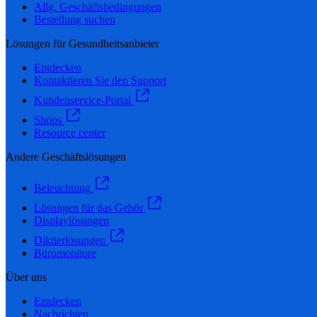
Allg. Geschäftsbedingungen
Bestellung suchen
Lösungen für Gesundheitsanbieter
Entdecken
Kontaktieren Sie den Support
Kundenservice-Portal
Shops
Resource center
Andere Geschäftslösungen
Beleuchtung
Lösungen für das Gehör
Displaylösungen
Diktierlösungen
Büromonitore
Über uns
Entdecken
Nachrichten