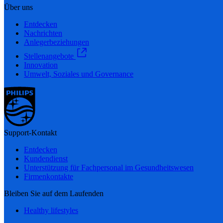
Über uns
Entdecken
Nachrichten
Anlegerbeziehungen
Stellenangebote
Innovation
Umwelt, Soziales und Governance
Support-Kontakt
Entdecken
Kundendienst
Unterstützung für Fachpersonal im Gesundheitswesen
Firmenkontakte
Bleiben Sie auf dem Laufenden
Healthy lifestyles