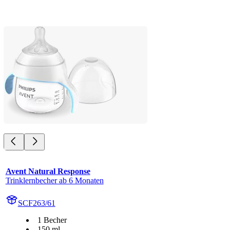
Avent Natural Response
Trinklernbecher ab 6 Monaten
SCF263/61
1 Becher
150 ml