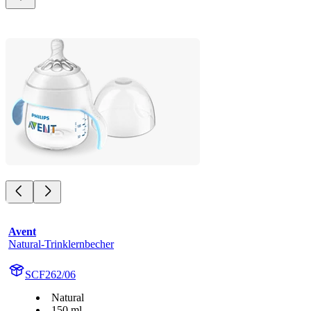
Avent
Natural-Trinklernbecher
SCF262/06
Natural
150 ml