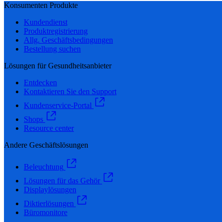
Konsumenten Produkte
Kundendienst
Produktregistrierung
Allg. Geschäftsbedingungen
Bestellung suchen
Lösungen für Gesundheitsanbieter
Entdecken
Kontaktieren Sie den Support
Kundenservice-Portal
Shops
Resource center
Andere Geschäftslösungen
Beleuchtung
Lösungen für das Gehör
Displaylösungen
Diktierlösungen
Büromonitore