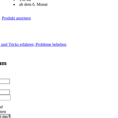
ab dem 6. Monat
Produkt anzeigen
s und Tricks erfahren; Probleme beheben
 um
nd
onen
t das?