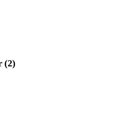
r
(
2
)