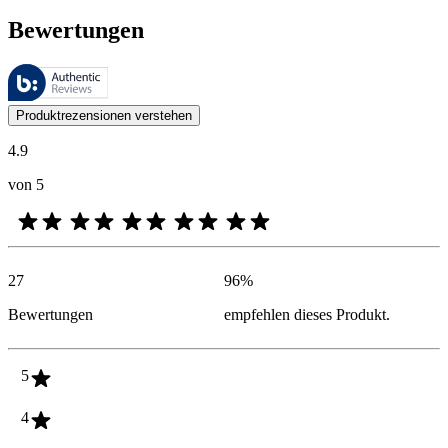
Bewertungen
Diese Bewertungen werden von Bazaarvoice verwaltet und entsprechen
Kundenmeinungen in Form von Produkt- und Sternebewertungen sind fü
Produktrezensionen verstehen
4.9
von 5
27
96
%
Bewertungen
empfehlen dieses Produkt.
5
4