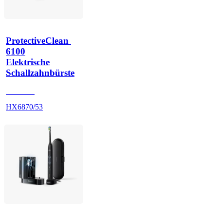
ProtectiveClean 
6100
Elektrische
Schallzahnbürste
HX685B
HX6870/53