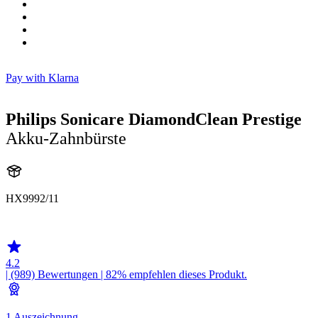
Pay with Klarna
Philips Sonicare DiamondClean Prestige
Akku-Zahnbürste
HX9992/11
HX999C
4.2
| (989)
Bewertungen
| 82% empfehlen dieses Produkt.
1 Auszeichnung