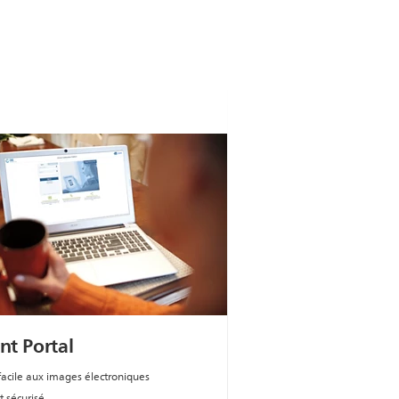
nt Portal
facile aux images électroniques
t sécurisé