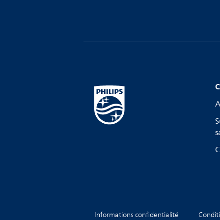
C
A
S
s
C
Informations confidentialité
Conditi