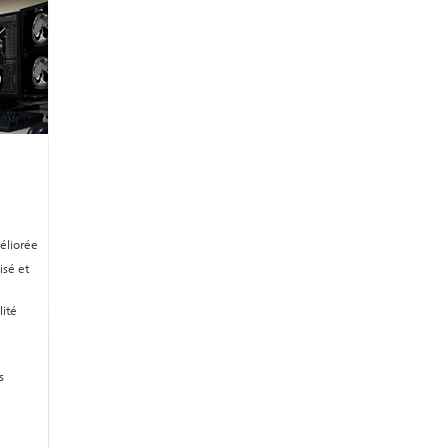
éliorée
isé et
ité
s