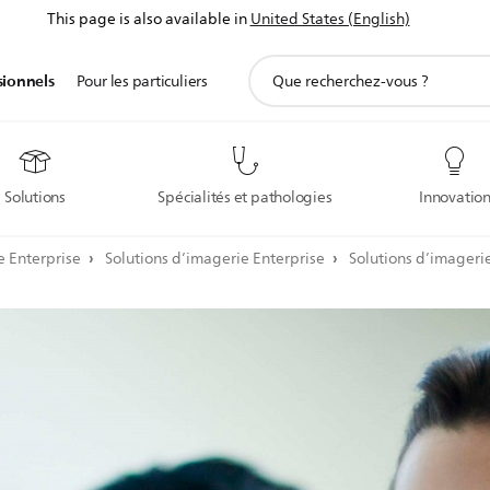
This page is also available in
United States (English)
icône
sionnels
Pour les particuliers
de
support
de
recherche
Solutions
Spécialités et pathologies
Innovatio
e Enterprise
Solutions d’imagerie Enterprise
Solutions d’imageri