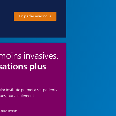
En parler avec nous
moins invasives.
sations plus
lar Institute permet à ses patients
ques jours seulement.
ular Institute