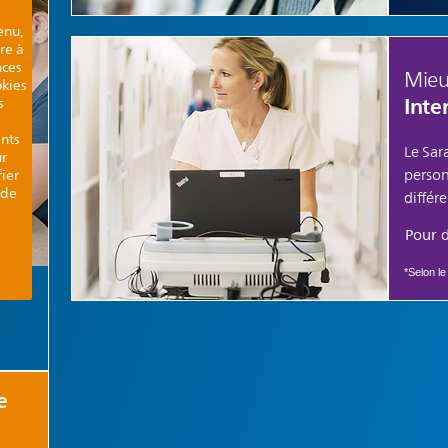
enu,
re à
nces
Mieux
okies
Inte
s
ants
Le Sar
ur
person
fier
 de
différ
Pour d
*Selon le
e