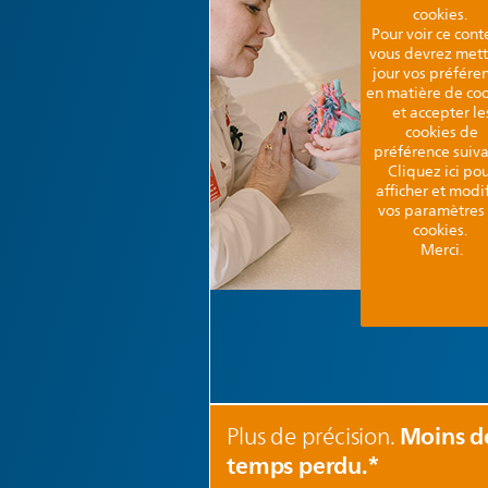
cookies.
Pour voir ce cont
vous devrez mett
jour vos préfére
en matière de co
et accepter le
cookies de
préférence suiv
Cliquez ici po
afficher et modi
vos paramètres
cookies.
Merci.
Moins d
Plus de précision.
temps perdu.*