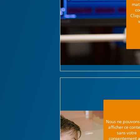
mati
co
Cliqu
Nous ne pouvons
afficher ce cont
sans votre
consentement 