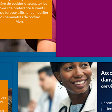
ère de cookies et accepter les
okies de préférence suivants
ez ici pour afficher et modifier
vos paramètres de cookies.
Merci.
Acc
dans
serv
 pas
enu
Répon
patie
aux