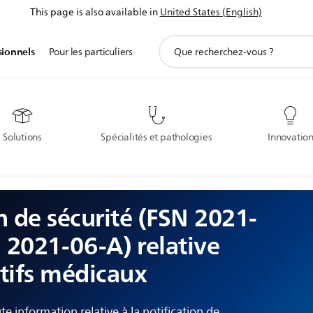
This page is also available in
United States (English)
icône
sionnels
Pour les particuliers
de
support
de
recherche
Solutions
Spécialités et pathologies
Innovatio
n de sécurité (FSN 2021-
 2021-06-A) relative
itifs médicaux
e information relative à la notification de