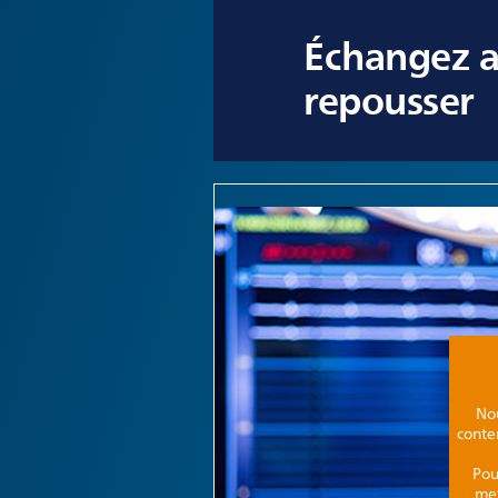
Échangez av
repousser
No
conte
Pou
met