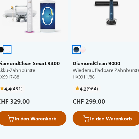
iamondClean Smart 9400
DiamondClean 9000
kku-Zahnbürste
Wiederaufladbare Zahnbürst
X9917/88
HX9911/88
bewertungen
bewertungen
4.4
(431
)
4.2
(964
)
CHF 329.00
CHF 299.00
In den Warenkorb
In den Warenkorb