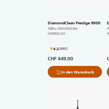
DiamondClean Prestige 9900
D
Akku-Zahnbürste
A
HX9992/43
H
bewertungen
4.2
(980
)
CHF 449.00
In den Warenkorb