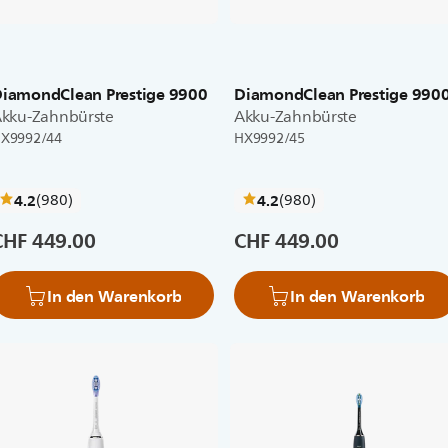
iamondClean Prestige 9900
DiamondClean Prestige 990
kku-Zahnbürste
Akku-Zahnbürste
X9992/44
HX9992/45
bewertungen
bewertungen
4.2
(980
)
4.2
(980
)
CHF 449.00
CHF 449.00
In den Warenkorb
In den Warenkorb