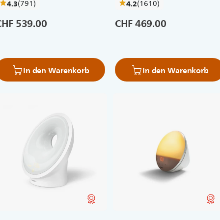
bewertungen
bewertungen
4.3
(791
)
4.2
(1610
)
CHF 539.00
CHF 469.00
In den Warenkorb
In den Warenkorb