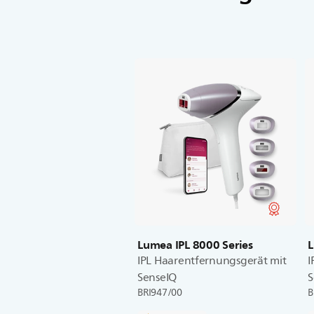
Lumea IPL 8000 Series
L
IPL Haarentfernungsgerät mit
I
SenseIQ
S
BRI947/00
B