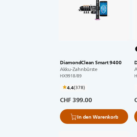
DiamondClean Smart 9400
D
Akku-Zahnbürste
A
HX9918/89
H
bewertungen
4.4
(378
)
CHF 399.00
In den Warenkorb