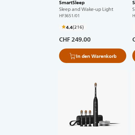
SmartSleep
S
Sleep and Wake-up Light
S
HF3651/01
H
bewertungen
4.4
(216
)
CHF 249.00
In den Warenkorb