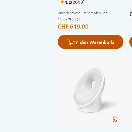
bewertungen
4.2
(2808
)
Unverbindliche Preisempfehlung
CHF 570.00
CHF 619.00
In den Warenkorb