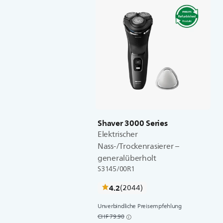
Shaver 3000 Series
Elektrischer
Nass-/Trockenrasierer –
generalüberholt
S3145/00R1
bewertungen
4.2
(2044
)
Unverbindliche Preisempfehlung
CHF 79.90