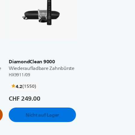
DiamondClean 9000
e
Wiederaufladbare Zahnbürste
HX9911/09
bewertungen
4.2
(1550
)
CHF 249.00
Nicht auf Lager