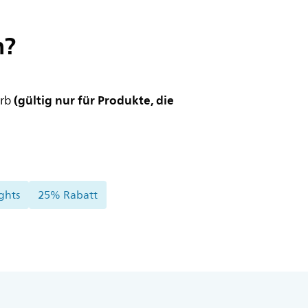
n?
(gültig nur für Produkte, die
orb
ghts
25% Rabatt