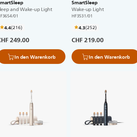
martSleep
SmartSleep
leep and Wake-up Light
Wake-up Light
F3654/01
HF3531/01
bewertungen
bewertungen
4.4
(216
)
4.3
(252
)
CHF 249.00
CHF 219.00
In den Warenkorb
In den Warenkorb