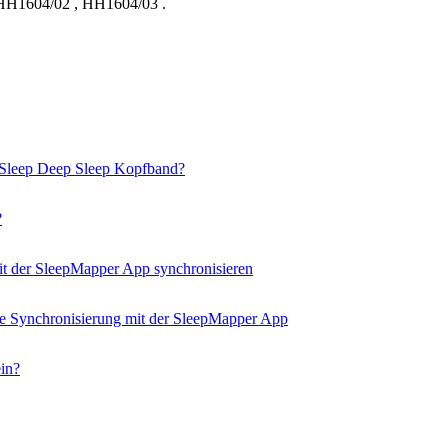
HH1604/02
,
HH1604/03
.
artSleep Deep Sleep Kopfband?
?
it der SleepMapper App synchronisieren
e Synchronisierung mit der SleepMapper App
in?