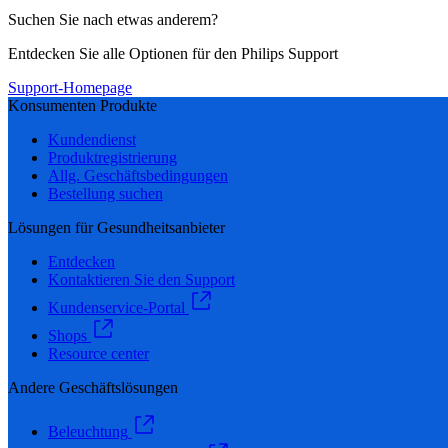
Suchen Sie nach etwas anderem?
Entdecken Sie alle Optionen für den Philips Support
Support-Homepage
Konsumenten Produkte
Kundendienst
Produktregistrierung
Allg. Geschäftsbedingungen
Bestellung suchen
Lösungen für Gesundheitsanbieter
Entdecken
Kontaktieren Sie den Support
Kundenservice-Portal
Shops
Resource center
Andere Geschäftslösungen
Beleuchtung