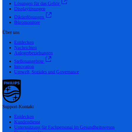
Lösungen für das Gehör
Displaylösungen
Diktierlösungen
Büromonitore
Über uns
Entdecken
Nachrichten
Anlegerbeziehungen
Stellenangebote
Innovation
Umwelt, Soziales und Governance
Support-Kontakt
Entdecken
Kundendienst
Unterstützung für Fachpersonal im Gesundheitswesen