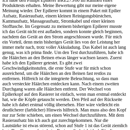
Ich habe den Philips Epilierer BRE275/00 im Rahmen eines
Produkttests erhalten. Meine Bewertung gibt nur meine eigene
Meinung wieder. Der Epilierer kommt in einem Paket mit Epilier
Aufsatz, Rasieraufsatz, einem kleinen Reinigungsbürstchen,
Kammaufsatz, Massageaufsatz, Stromkabel und einer kleinen
Stofftasche. Im Gegensatz zu meinem bisherigen Epilierer musste
ich das Gerät nicht erst aufladen, sondern konnte gleich beginnen,
nachdem das Gerät an den Strom angeschlossen wurde. Für mich
ein Vorteil, denn mein bisheriges Gerät lies von der Leistung her
immer mehr nach, trotz voller Akkuladung. Das Kabel ist auch lang
genug, was ich prima finde. Um den Test durchzuführen, habe ich
die Häärchen an den Beinen etwas länger wachsen lassen. Zuerst
habe ich den Epilierer getestet. Es gibt zwei
Geschwindigkeitsstufen, die erste Stufe war für mich schon
ausreichend, um die Häärchen an den Beinen fast restlos zu
entfernen. Hilfreich ist die integrierte Beleuchtung, so dass man
auch versteckte Häärchen entdecken kann. Nach einem zweiten
Durchgang waren alle Häärchen entfernt. Der Wechsel von
Epilierkopf auf den Rasierer ist einfach, wenn man erstmal entdeckt
hat, wie die Köpfe getauscht werden. Den Pfeil auf der Rückseite
habe ich dabei erstmal völlig übersehen. Hier wäre vielleicht ein
deutlicherer (farblicher) Hinweis hilfreich. Man muss also den Kopf
nur zur Seite schieben, um einen Wechsel durchzuführen. Mit dem
Rasieraufsatz bin ich auch gut zurechtgekommen. Nur die
Lautstärke ist etwas störend, schon auf Stufe 1 ist das Gerät ziemlich