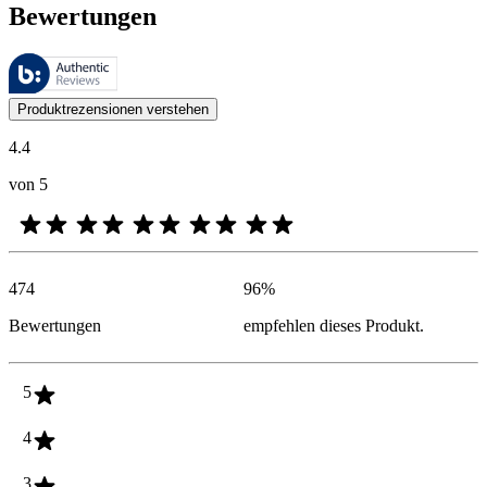
Bewertungen
Diese Bewertungen werden von Bazaarvoice verwaltet und entsprechen
Kundenmeinungen in Form von Produkt- und Sternebewertungen sind fü
Produktrezensionen verstehen
4.4
von 5
474
96
%
Bewertungen
empfehlen dieses Produkt.
5
4
3