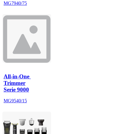
MG7940/75
All-in-One 
Trimmer
Serie 9000
MG9540/15