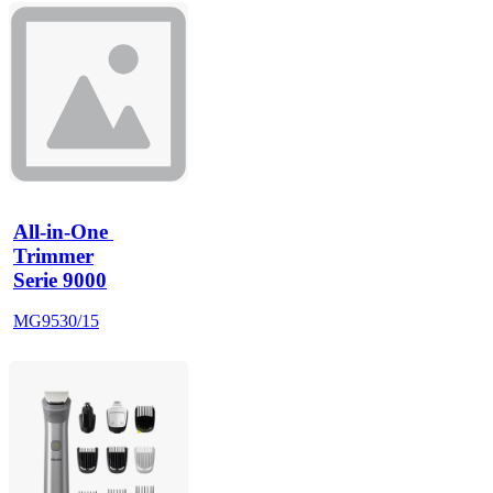
All-in-One 
Trimmer
Serie 9000
MG9530/15