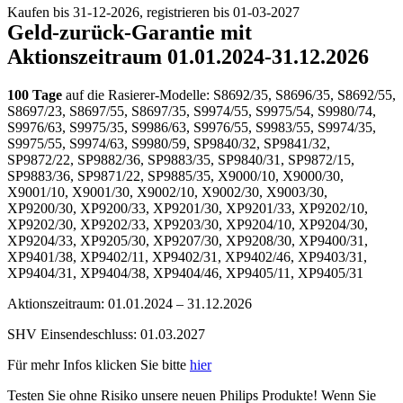
Kaufen bis 31-12-2026, registrieren bis 01-03-2027
Geld-zurück-Garantie mit 
Aktionszeitraum 01.01.2024-31.12.2026
100 Tage
 auf die Rasierer-Modelle: S8692/35​, S8696/35​, S8692/55​, 
S8697/23​, S8697/55, S8697/35​, S9974/55, S9975/54, S9980/74​, 
S9976/63​, S9975/35​, S9986/63​, S9976/55​, S9983/55​, S9974/35​, 
S9975/55, S9974/63, S9980/59​, SP9840/32​, SP9841/32, 
SP9872/22​, SP9882/36, SP9883/35​, SP9840/31​, SP9872/15​, 
SP9883/36​, SP9871/22​, SP9885/35, X9000/10, X9000/30, 
X9001/10, X9001/30, X9002/10, X9002/30, X9003/30, 
XP9200/30, XP9200/33, XP9201/30, XP9201/33, XP9202/10, 
XP9202/30, XP9202/33, XP9203/30, XP9204/10, XP9204/30, 
XP9204/33, XP9205/30, XP9207/30, XP9208/30, XP9400/31, 
XP9401/38, XP9402/11, XP9402/31, XP9402/46, XP9403/31, 
XP9404/31, XP9404/38, XP9404/46, XP9405/11, XP9405/31
Aktionszeitraum: 01.01.2024 – 31.12.2026
SHV Einsendeschluss: 01.03.2027
Für mehr Infos klicken Sie bitte 
hier
Testen Sie ohne Risiko unsere neuen Philips Produkte! Wenn Sie 