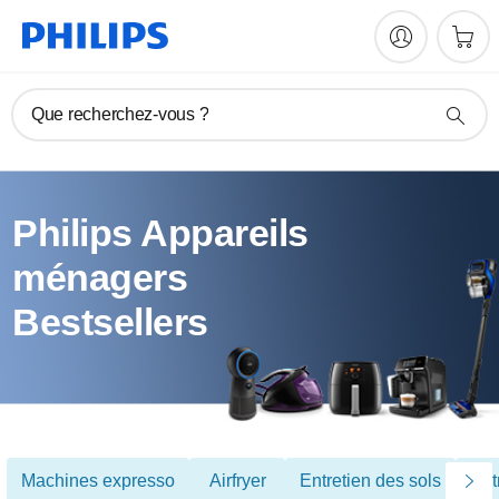
Que recherchez-vous ?
Philips Appareils
ménagers
Bestsellers
Machines expresso
Airfryer
Entretien des sols
Ent