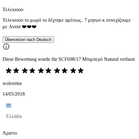
Τελειοοοο
Τελειοοοο το μωρό το δέχτηκε αμέσως.. 7 μηνων κ συνεχίζουμε
με Avent ❤️❤️❤️
Übersetzen nach Deutsch
Diese Bewertung wurde für SCF698/17 Μπιμπερό Natural verfasst
wolverine
14/05/2018
Ελλάδα
Άριστο