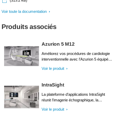
(319.2 kB)
Voir toute la documentation
Produits associés
Azurion 5 M12
Améliorez vos procédures de cardiologie
interventionnelle avec l’Azurion 5 équipé
d’un capteur plan 12”. Cette solution
Voir le produit
d’imagerie interventionnelle haute
performance permet aux équipes
interventionnelles de réaliser des
IntraSight
interventions cardiaques complexes.
Contrôlez facilement toutes les
La plateforme d’applications IntraSight
applications pertinentes depuis la table
réunit l’imagerie échographique, la
pour une expérience utilisateur unique, des
physiologie, le recalage automatique* et
Voir le produit
performances optimales en salle et une
l’outil logiciel afin d’identifier précisément