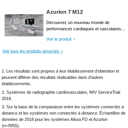
prise en charge des patients de qualité.
les maladies coronariennes et les
vasculopathies périphériques et de mettre
Azurion 7 M12
en place des plans de traitement
optimisés. IntraSight repose sur une
Découvrez un nouveau monde de
nouvelle plateforme de base conçue pour
performances cardiaques et vasculaires
répondre aujourd’hui et demain à vos
interventionnelles avancées sur la série
Voir le produit
besoins en constante évolution au sein
Azurion 7 avec capteur plan 12”. Cette
des salles.
solution de radiologie interventionnelle de
Voir tous les produits associés
pointe permet d’offrir une prise en charge
de haute qualité à vos patients et
d’améliorer votre efficacité opérationnelle
1. Les résultats sont propres à leur établissement d’obtention et
en associant excellence clinique et
peuvent différer des résultats réalisables dans d’autres
innovation des processus. Contrôlez
établissements.
facilement toutes les applications
pertinentes à partir d’un seul écran tactile
2. Systèmes de radiographie cardiovasculaire, IMV ServiceTrak
depuis la table, afin de prendre des
2018.
décisions rapides et éclairées dans
3. Sur la base de la comparaison entre les systèmes connectés à
l’environnement stérile.
distance et les systèmes non connectés à distance. Échantillon de
données de 2018 pour les systèmes Allura FD et Azurion
(n=9955).