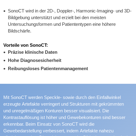
SonoCT wird in der 2D-, Doppler-, Harmonic-Imaging- und 3D-
Bildgebung unterstützt und erzielt bei den meisten
Untersuchungsformen und Patiententypen eine höhere
Bildschärfe.
Vorteile von SonoCT:
Präzise klinische Daten
Hohe Diagnosesicherheit
Reibungsloses Patientenmanagement
Mit SonoCT werden Speckle- sowie durch den Einfallwinkel
erzeugte Artefakte verringert und Strukturen mit gekrümmten
und unregelmäßigen Konturen besser visualisiert. Die
Kontrastauflösung ist höher und Gewebekonturen sind besser
erkennbar. Beim Einsatz von SonoCT wird die
Gewebedarstellung verbessert, indem Artefakte nahezu