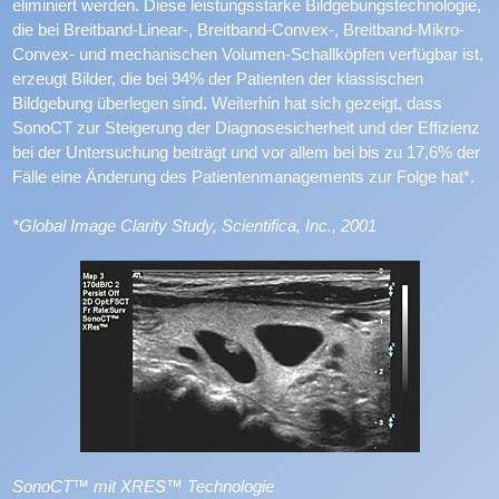
eliminiert werden. Diese leistungsstarke Bildgebungstechnologie,
die bei Breitband-Linear-, Breitband-Convex-, Breitband-Mikro-
Convex- und mechanischen Volumen-Schallköpfen verfügbar ist,
erzeugt Bilder, die bei 94% der Patienten der klassischen
Bildgebung überlegen sind. Weiterhin hat sich gezeigt, dass
SonoCT zur Steigerung der Diagnosesicherheit und der Effizienz
bei der Untersuchung beiträgt und vor allem bei bis zu 17,6% der
Fälle eine Änderung des Patientenmanagements zur Folge hat*.
*Global Image Clarity Study, Scientifica, Inc., 2001
SonoCT™ mit XRES™ Technologie