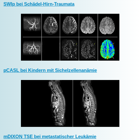
SWIp bei Schädel-Hirn-Traumata
pCASL bei Kindern mit Sichelzellenanämie
mDIXON TSE bei metastatischer Leukämie