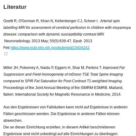
Literatur
Goetti R, O'Gorman R, Khan N, Kellenberger CJ, Scheer I.
Arterial spin
labelling MRI for assessment of cerebral perfusion in children with moyamoya
disease: comparison with dynamic susceptibility contrast MRI.
Neuroradiology. 2013 May; 55(5):639-47, Epub 2013
Feb
https://www.ncbi.nlm.nih.gov/pubmed/23404242
Miller JH, Pokorney A, Naidu P, Eggers H, Shar M, Perkins T.
Improved Fat
Suppression and Field Homogeneity of mDixon TSE Total Spine Imaging
compared to SPIR Fat Saturation for Post-Contrast T1-weighted Imaging.
Proceedings of the Joint Annual Meeting of the ISMRM-ESMRB. Mailand,
Italien: International Society for Magnetic Resonance in Medicine, 2014.
Aus den Ergebnissen von Fallstudien kann nicht auf Ergebnisse in anderen
Fällen geschlossen werden. Die Ergebnisse in anderen Fällen können
abweichen.
Die an dieser Einrichtung erzielten, in diesem Artikel beschriebenen
Ergebnisse sind nicht unbedingt auf alle Einrichtungen zu übertragen.