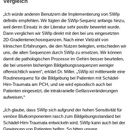
Vergleich
„Ich würde anderen Benutzern die Implementierung von SWIp
definitiv empfehlen. Wir fügten die SWIp-Sequenz anfangs hinzu,
weil deren Einsatz in der Literatur sehr positiv bewertet wurde.
Dann verglichen wir SWIp direkt mit den bei uns eingesetzten
2D-Gradientenechosequenzen. Nach einer Vielzahl von
klinischen Erfahrungen, die den Nutzen belegten, entschieden wir
uns, die alten Sequenzen durch SWIp zu ersetzen. Wir können
damit die pathologischen Prozesse im Gehirn besser beurteilen,
die bei unseren bisherigen Bildgebungssequenzen weniger
offensichtlich waren“, erklärt Dr. Miller. „SWIp ist mittlerweile eine
Routinesequenz für die Bildgebung bei Patienten mit Schädel-
Hirn-Traumata am PCH, und sie wird episodisch auch bei
Patienten eingesetzt, die intrakranielle Gefässveränderungen
aufweisen.“
„Ich glaube, dass SWIp sich aufgrund der hohen Sensitivität für
venöse Blutkomponenten rasch zum Bildgebungsstandard bei
Schädel-Hirn-Traumata entwickeln wird. SWIp kann auch bei der
Gewinnung von Patienten helfen. So bitten unsere