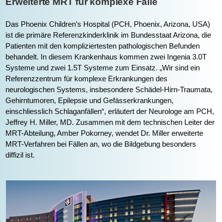
Erweiterte MRT für komplexe Fälle
Das Phoenix Children’s Hospital (PCH, Phoenix, Arizona, USA)
ist die primäre Referenzkinderklinik im Bundesstaat Arizona, die
Patienten mit den kompliziertesten pathologischen Befunden
behandelt. In diesem Krankenhaus kommen zwei Ingenia 3.0T
Systeme und zwei 1.5T Systeme zum Einsatz. „Wir sind ein
Referenzzentrum für komplexe Erkrankungen des
neurologischen Systems, insbesondere Schädel-Hirn-Traumata,
Gehirntumoren, Epilepsie und Gefässerkrankungen,
einschliesslich Schlaganfällen“, erläutert der Neurologe am PCH,
Jeffrey H. Miller, MD. Zusammen mit dem technischen Leiter der
MRT-Abteilung, Amber Pokorney, wendet Dr. Miller erweiterte
MRT-Verfahren bei Fällen an, wo die Bildgebung besonders
diffizil ist.