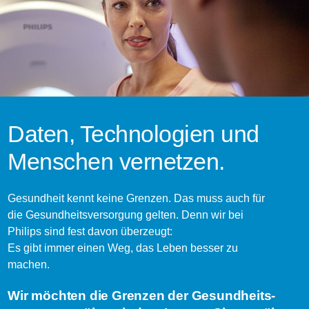
Daten, Technologien und
Menschen vernetzen.
Gesundheit kennt keine Grenzen. Das muss auch für
die Gesundheits­versorgung gelten. Denn wir bei
Philips sind fest davon überzeugt:
Es gibt immer einen Weg, das Leben besser zu
machen.
Wir möchten die Grenzen der Gesundheits­