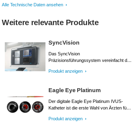
Alle Technische Daten ansehen
Weitere relevante Produkte
SyncVision
Das SyncVision
Präzisionsführungssystem vereinfacht die
Beurteilung von Läsionen sowie die
Produkt anzeigen
Größenbestimmung von Gefäßen und
ermöglicht eine präzise Therapie in
Verbindung mit den vorhandenen
Eagle Eye Platinum
Durchleuchtungsbildern.
Der digitale Eagle Eye Platinum IVUS-
Katheter ist die erste Wahl von Ärzten für
die intravaskuläre Bildgebung (in den
Produkt anzeigen
USA).* Als einzigartiger Plug-and-Play-
fähiger intravaskulärer