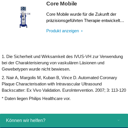
Bildgebungskatheter ist er für
Core Mobile
Benutzerfreundlichkeit und
Implantierbarkeit ausgelegt. Zu den
Core Mobile wurde für die Zukunft der
Leistungsmerkmalen gehören eine weiche
präzisionsgeführten Therapie entwickelt
konische Spitze, die hydrophile GlyDx-
und ermöglicht die Wahl zwischen
Produkt anzeigen
Beschichtung für höhere Gleitfähigkeit, ein
Bildgebung und Physiologie auf einer
langes, schnell austaubares Lumen für
einzigen mobilen Plattform.¹ Die
bessere Schubeffizienz, drei röntgendichte
zusätzlichen Informationen helfen Ihnen,
Marker und Kompatibilität mit SyncVision
Entscheidungen zu treffen und zu
1. Die Sicherheit und Wirksamkeit des IVUS-VH zur Verwendung
für die Koregistrierung mit der
begründen und die Therapieergebnisse zu
bei der Charakterisierung von vaskulären Läsionen und
Angiographie.
verifizieren.
Gewebetypen wurde nicht bewiesen.
2. Nair A, Margolis M, Kuban B, Vince D. Automated Coronary
Plaque Characterisation with Intravascular Ultrasound
Backscatter: Ex Vivo Validation. EuroIntervention. 2007; 3: 113-120
* Daten liegen Philips Healthcare vor.
Können wir helfen?