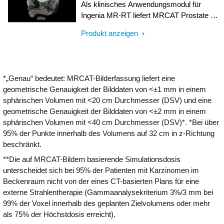
Dosisberechnung werden aus einer
Als klinisches Anwendungsmodul für
einzigen mDIXON MR-3D-Sequenz mit
Ingenia MR-RT liefert MRCAT Prostate +
T1-Gewichtung bei einer Auflösung im
Auto-Konturierung innerhalb von nur
Submillimeterbereich erfasst. Mit
Produkt anzeigen
20 Minuten Schwächungskarten und
Künstlicher Intelligenz (KI) werden
automatische MR-basierte Konturen von
kontinuierliche Hounsfield-Einheiten direkt
Prostata und kritischen Organen – alles in
an der MR-Bedienkonsole in kurzer Zeit
einem wiederholbaren Arbeitsablauf mit
berechnet.
*„Genau“ bedeutet: MRCAT-Bilderfassung liefert eine
nur einem Mausklick.<br>
geometrische Genauigkeit der Bilddaten von <±1 mm in einem
sphärischen Volumen mit <20 cm Durchmesser (DSV) und eine
geometrische Genauigkeit der Bilddaten von <±2 mm in einem
sphärischen Volumen mit <40 cm Durchmesser (DSV)*. *Bei über
95% der Punkte innerhalb des Volumens auf 32 cm in z-Richtung
beschränkt.
**Die auf MRCAT-Bildern basierende Simulationsdosis
unterscheidet sich bei 95% der Patienten mit Karzinomen im
Beckenraum nicht von der eines CT-basierten Plans für eine
externe Strahlentherapie (Gammaanalysekriterium 3%/3 mm bei
99% der Voxel innerhalb des geplanten Zielvolumens oder mehr
als 75% der Höchstdosis erreicht).