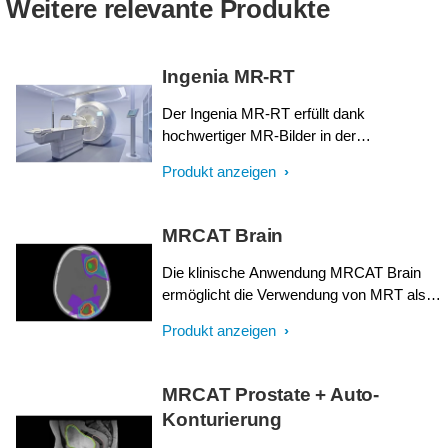
Weitere relevante Produkte
Ingenia MR-RT
Der Ingenia MR-RT erfüllt dank
hochwertiger MR-Bilder in der
Behandlungsposition spezifische
Produkt anzeigen
Anforderungen an die Strahlentherapie. Die
MRT kann reibungslos mit einer
umfassenden Lösung integriert werden,
MRCAT Brain
die Ihren gesamten Arbeitsablauf
berücksichtigt – sogar bei MR-only-
Die klinische Anwendung MRCAT Brain
Simulation.
ermöglicht die Verwendung von MRT als
primärer Bildverarbeitungsmodalität zur
Produkt anzeigen
Strahlentherapieplanung bei primären und
metastasierenden Tumoren im Gehirn,
ohne dass eine CT-Untersuchung benötigt
MRCAT Prostate + Auto-
wird. Detaillierte anatomische Daten für die
Konturierung
Konturierung und Schwächungskarten zur