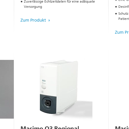
Zuverlässige Echtzeitdaten für eine adäquate
Versorgung
Desinf
Schutz 
Patien
Zum Produkt
Zum P
Masimo O3 Regional
Masi