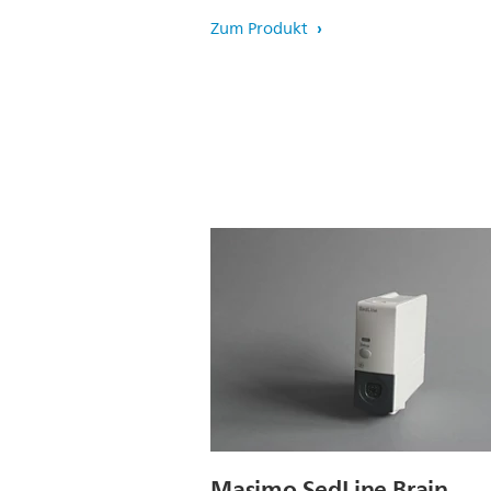
Zum Produkt
Masimo SedLine Brain