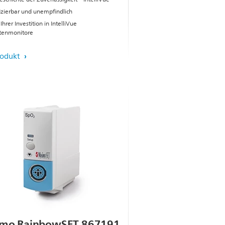
izierbar und unempfindlich
Ihrer Investition in IntelliVue
tenmonitore
rodukt
mo RainbowSET 867191