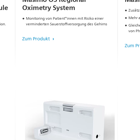
ule
Oximetry System
Zusätz
Mehr a
Monitoring von Patient*innen mit Risiko einer
ion.
verminderten Sauerstoffversorgung des Gehirns
Gleich
von Phi
Zum Produkt
Zum P