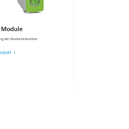
 Module
g der Muskelrelaxation
rodukt